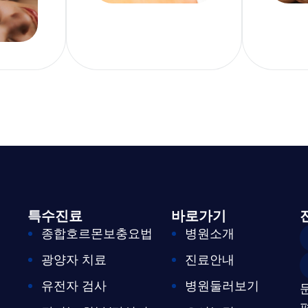
특수진료
바로가기
종합호르몬보충요법
병원소개
광양자 치료
진료안내
유전자 검사
병원둘러보기