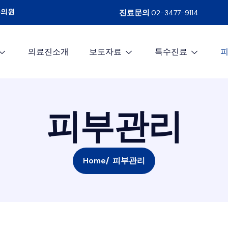
문의원
진료문의
02-3477-9114
의료진소개
보도자료
특수진료
피
부
관
리
Home
피부관리